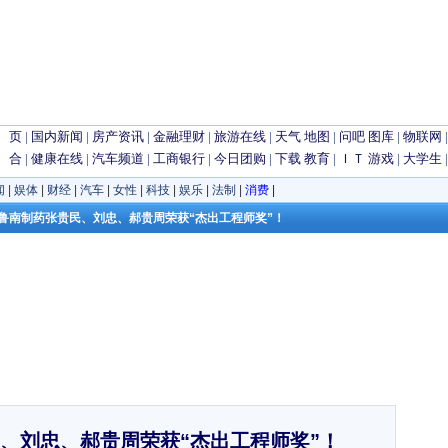
 页
|
国内新闻
|
房产资讯
|
金融理财
|
旅游在线
|
天气
地图
|
问吧
图库
|
物联网
 合
|
健康在线
|
汽车频道
|
工商银行
|
今日团购
|
下载
教育
|
ＩＴ
游戏
|
大学生
闻
|
娱体
|
财经
|
汽车
|
女性
|
科技
|
娱乐
|
法制
|
消费
|
报！鲁南制药张贵民、刘忠、郝贵周荣获“杰出工程师奖”！
、刘忠、郝贵周荣获“杰出工程师奖”！