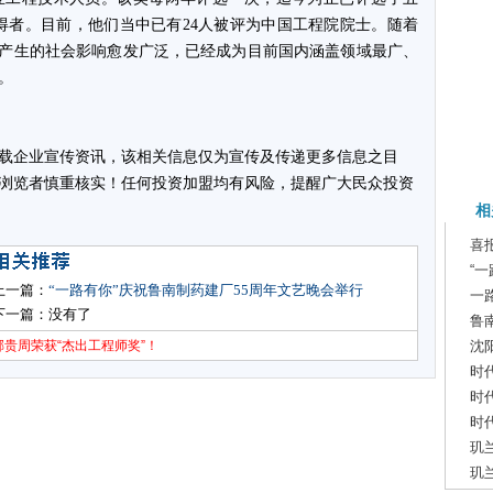
获得者。目前，他们当中已有24人被评为中国工程院院士。随着
所产生的社会影响愈发广泛，已经成为目前国内涵盖领域最广、
。
载企业宣传资讯，该相关信息仅为宣传及传递更多信息之目
浏览者慎重核实！任何投资加盟均有风险，提醒广大民众投资
相
喜
“
上一篇：
“一路有你”庆祝鲁南制药建厂55周年文艺晚会举行
一
下一篇：没有了
鲁
贵周荣获“杰出工程师奖”！
沈
时代
时代
时代
玑
玑