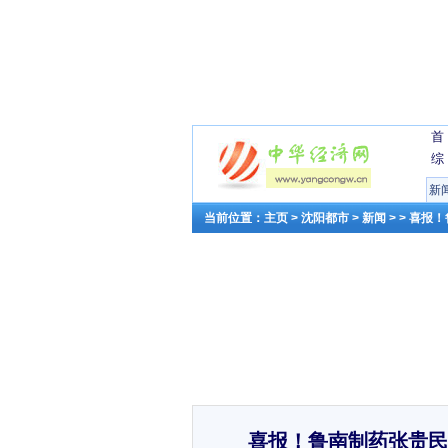
首
综
新
当前位置：
主页
>
沈阳都市
>
新闻
> > 喜
喜报！鲁南制药张贵民