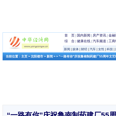
首 页
|
国内新闻
|
房产资讯
|
金融
综 合
|
健康在线
|
汽车频道
|
工商
新闻
|
娱体
|
财经
|
汽车
|
女性
|
科技
|
当前位置：
主页
>
沈阳都市
>
新闻
> > “一路有你”庆祝鲁南制药建厂55周年文
“一路有你”庆祝鲁南制药建厂55