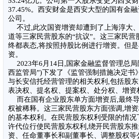
53.24亿元。公司第一大股东变更为西安
37.45%。西安财金是西安大型的国有金
公司。
不过,此次国资增资却遭到了上海淳大
道等三家民营股东的“抗议”。这三家民营
终都表态,将按照持股比例进行增资。但是
资。
2023年6月14日,国家金融监督管理总
西监管局”)下发了《监管强制措施决定书
与长安信托经营管理的相关权利,包括股
表决权、提名权、提案权、处分权、增资
而在国有企业股东单方面增资后,最终
权被稀释。这三家民营股东方面强调,增
的基本权利。在民营股东权利受限的情况
许代位行使民营股东权利,绕开民营股东
资、任命董事长和副董事长、调整股权等