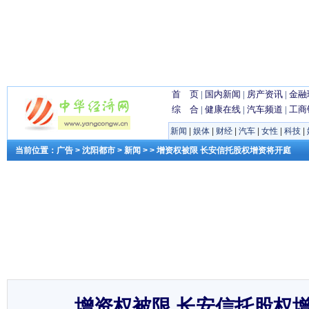
首 页
|
国内新闻
|
房产资讯
|
金融
综 合
|
健康在线
|
汽车频道
|
工商
新闻
|
娱体
|
财经
|
汽车
|
女性
|
科技
|
当前位置：
广告
>
沈阳都市
>
新闻
> > 增资权被限 长安信托股权增资将开庭
增资权被限 长安信托股权